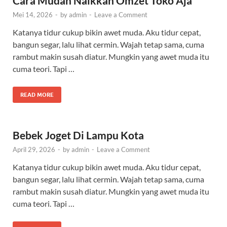
Cara Mudah Naikkan Omzet Toko Aja
Mei 14, 2026
-
by
admin
-
Leave a Comment
Katanya tidur cukup bikin awet muda. Aku tidur cepat,
bangun segar, lalu lihat cermin. Wajah tetap sama, cuma
rambut makin susah diatur. Mungkin yang awet muda itu
cuma teori. Tapi …
READ MORE
Bebek Joget Di Lampu Kota
April 29, 2026
-
by
admin
-
Leave a Comment
Katanya tidur cukup bikin awet muda. Aku tidur cepat,
bangun segar, lalu lihat cermin. Wajah tetap sama, cuma
rambut makin susah diatur. Mungkin yang awet muda itu
cuma teori. Tapi …