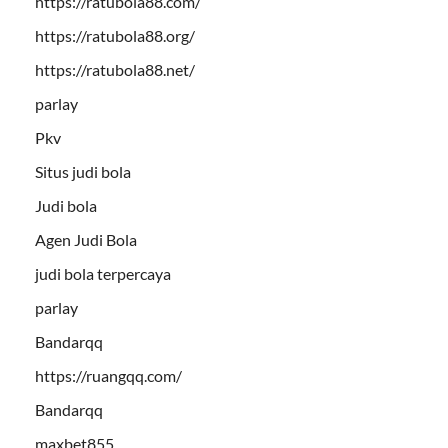
https://ratubola88.com/
https://ratubola88.org/
https://ratubola88.net/
parlay
Pkv
Situs judi bola
Judi bola
Agen Judi Bola
judi bola terpercaya
parlay
Bandarqq
https://ruangqq.com/
Bandarqq
maxbet855