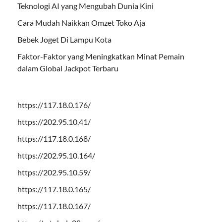
Teknologi AI yang Mengubah Dunia Kini
Cara Mudah Naikkan Omzet Toko Aja
Bebek Joget Di Lampu Kota
Faktor-Faktor yang Meningkatkan Minat Pemain
dalam Global Jackpot Terbaru
https://117.18.0.176/
https://202.95.10.41/
https://117.18.0.168/
https://202.95.10.164/
https://202.95.10.59/
https://117.18.0.165/
https://117.18.0.167/