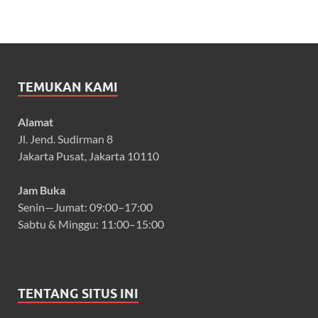
TEMUKAN KAMI
Alamat
Jl. Jend. Sudirman 8
Jakarta Pusat, Jakarta 10110
Jam Buka
Senin—Jumat: 09:00–17:00
Sabtu & Minggu: 11:00–15:00
TENTANG SITUS INI