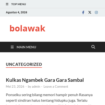
TOP MENU
Agustus 4, 2026
bolawak
MAIN MENU
UNCATEGORIZED
Kulkas Ngambek Gara Gara Sambal
Mei 23, 2026
-
by
admin
-
Leave a Comment
Ponselku sering bilang memori hampir penuh Rasanya
seperti sindiran halus tentang hidupku juga. Terlalu