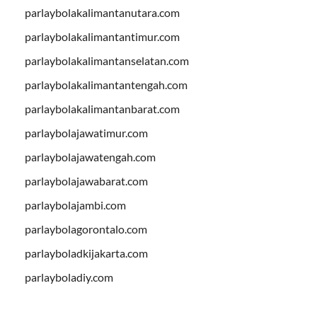
parlaybolakalimantanutara.com
parlaybolakalimantantimur.com
parlaybolakalimantanselatan.com
parlaybolakalimantantengah.com
parlaybolakalimantanbarat.com
parlaybolajawatimur.com
parlaybolajawatengah.com
parlaybolajawabarat.com
parlaybolajambi.com
parlaybolagorontalo.com
parlayboladkijakarta.com
parlayboladiy.com