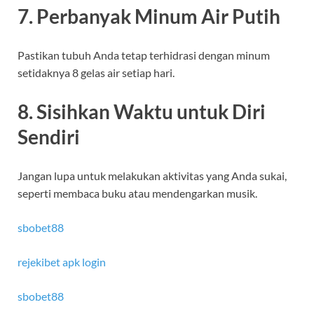
7. Perbanyak Minum Air Putih
Pastikan tubuh Anda tetap terhidrasi dengan minum
setidaknya 8 gelas air setiap hari.
8. Sisihkan Waktu untuk Diri
Sendiri
Jangan lupa untuk melakukan aktivitas yang Anda sukai,
seperti membaca buku atau mendengarkan musik.
sbobet88
rejekibet apk login
sbobet88