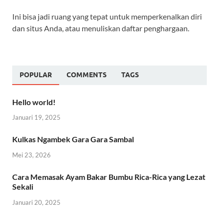
Ini bisa jadi ruang yang tepat untuk memperkenalkan diri
dan situs Anda, atau menuliskan daftar penghargaan.
POPULAR
COMMENTS
TAGS
Hello world!
Januari 19, 2025
Kulkas Ngambek Gara Gara Sambal
Mei 23, 2026
Cara Memasak Ayam Bakar Bumbu Rica-Rica yang Lezat
Sekali
Januari 20, 2025