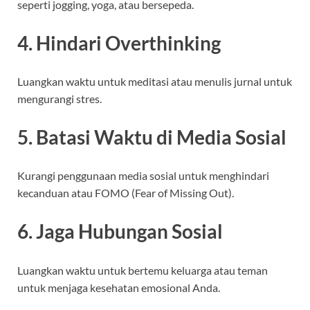
seperti jogging, yoga, atau bersepeda.
4. Hindari Overthinking
Luangkan waktu untuk meditasi atau menulis jurnal untuk
mengurangi stres.
5. Batasi Waktu di Media Sosial
Kurangi penggunaan media sosial untuk menghindari
kecanduan atau FOMO (Fear of Missing Out).
6. Jaga Hubungan Sosial
Luangkan waktu untuk bertemu keluarga atau teman
untuk menjaga kesehatan emosional Anda.