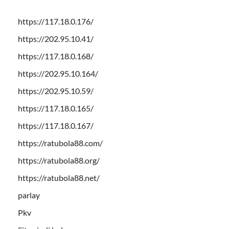
https://117.18.0.176/
https://202.95.10.41/
https://117.18.0.168/
https://202.95.10.164/
https://202.95.10.59/
https://117.18.0.165/
https://117.18.0.167/
https://ratubola88.com/
https://ratubola88.org/
https://ratubola88.net/
parlay
Pkv