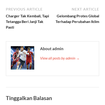
PREVIOUS ARTICLE
NEXT ARTICLE
Charger Tak Kembali, Tapi
Gelombang Protes Global
Tetangga Beri Janji Tak
Terhadap Perubahan Iklim
Pasti
About admin
View all posts by admin →
Tinggalkan Balasan