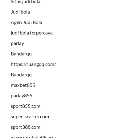
Situs judi bola
Judi bola
Agen Judi Bola
judi bola terpercaya
parlay
Bandarqq
https://ruangqq.com/
Bandarqq
maxbet855
parlay855
sport855.com
super-scatter.com
sport388.com
www.ratubola88.asia