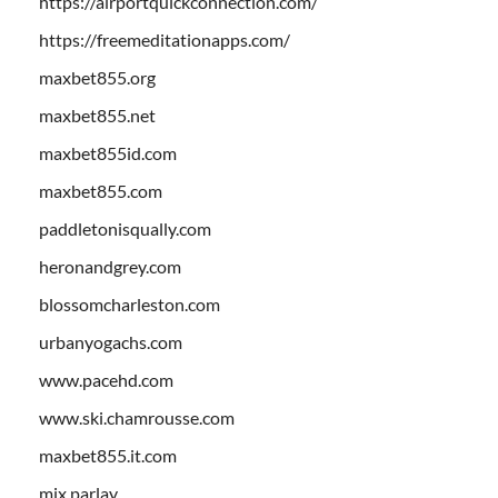
https://airportquickconnection.com/
https://freemeditationapps.com/
maxbet855.org
maxbet855.net
maxbet855id.com
maxbet855.com
paddletonisqually.com
heronandgrey.com
blossomcharleston.com
urbanyogachs.com
www.pacehd.com
www.ski.chamrousse.com
maxbet855.it.com
mix parlay