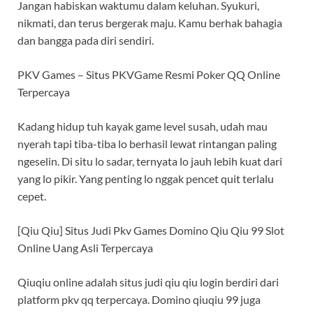
Jangan habiskan waktumu dalam keluhan. Syukuri,
nikmati, dan terus bergerak maju. Kamu berhak bahagia
dan bangga pada diri sendiri.
PKV Games – Situs PKVGame Resmi Poker QQ Online
Terpercaya
Kadang hidup tuh kayak game level susah, udah mau
nyerah tapi tiba-tiba lo berhasil lewat rintangan paling
ngeselin. Di situ lo sadar, ternyata lo jauh lebih kuat dari
yang lo pikir. Yang penting lo nggak pencet quit terlalu
cepet.
[Qiu Qiu] Situs Judi Pkv Games Domino Qiu Qiu 99 Slot
Online Uang Asli Terpercaya
Qiuqiu online adalah situs judi qiu qiu login berdiri dari
platform pkv qq terpercaya. Domino qiuqiu 99 juga