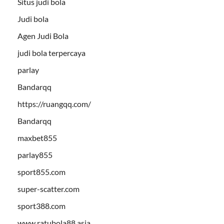
Situs judi bola
Judi bola
Agen Judi Bola
judi bola terpercaya
parlay
Bandarqq
https://ruangqq.com/
Bandarqq
maxbet855
parlay855
sport855.com
super-scatter.com
sport388.com
www.ratubola88.asia