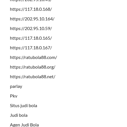
https://117.18.0.168/
https://202.95.10.164/
https://202.95.10.59/
https://117.18.0.165/
https://117.18.0.167/
https://ratubola88.com/
https://ratubola88.org/
https://ratubola88.net/
parlay
Pkv
Situs judi bola
Judi bola
Agen Judi Bola