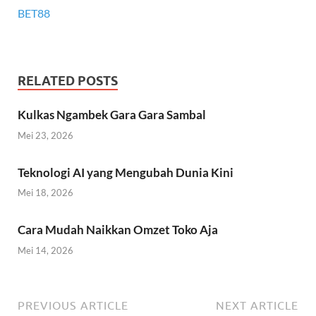
BET88
RELATED POSTS
Kulkas Ngambek Gara Gara Sambal
Mei 23, 2026
Teknologi AI yang Mengubah Dunia Kini
Mei 18, 2026
Cara Mudah Naikkan Omzet Toko Aja
Mei 14, 2026
PREVIOUS ARTICLE
NEXT ARTICLE