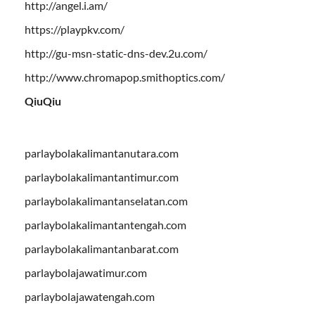
http://angel.i.am/
https://playpkv.com/
http://gu-msn-static-dns-dev.2u.com/
http://www.chromapop.smithoptics.com/
QiuQiu
parlaybolakalimantanutara.com
parlaybolakalimantantimur.com
parlaybolakalimantanselatan.com
parlaybolakalimantantengah.com
parlaybolakalimantanbarat.com
parlaybolajawatimur.com
parlaybolajawatengah.com