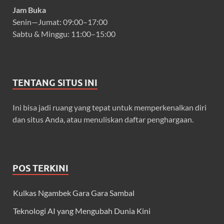
Jam Buka
Senin—Jumat: 09:00–17:00
Sabtu & Minggu: 11:00–15:00
TENTANG SITUS INI
Ini bisa jadi ruang yang tepat untuk memperkenalkan diri
dan situs Anda, atau menuliskan daftar penghargaan.
POS TERKINI
Kulkas Ngambek Gara Gara Sambal
Teknologi AI yang Mengubah Dunia Kini