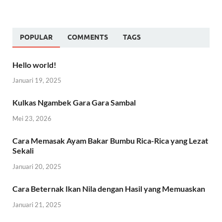
POPULAR
COMMENTS
TAGS
Hello world!
Januari 19, 2025
Kulkas Ngambek Gara Gara Sambal
Mei 23, 2026
Cara Memasak Ayam Bakar Bumbu Rica-Rica yang Lezat
Sekali
Januari 20, 2025
Cara Beternak Ikan Nila dengan Hasil yang Memuaskan
Januari 21, 2025