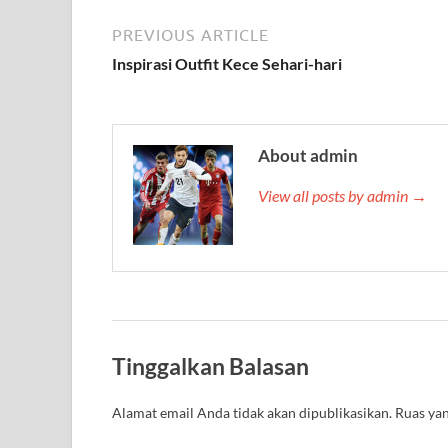
PREVIOUS ARTICLE
Inspirasi Outfit Kece Sehari-hari
About admin
View all posts by admin →
Tinggalkan Balasan
Alamat email Anda tidak akan dipublikasikan.
Ruas yan