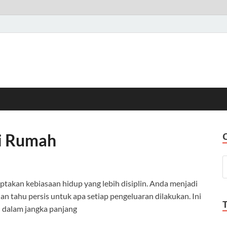
di Rumah
ptakan kebiasaan hidup yang lebih disiplin. Anda menjadi
n tahu persis untuk apa setiap pengeluaran dilakukan. Ini
 dalam jangka panjang