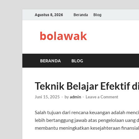
Agustus 8, 2026
Beranda
Blog
bolawak
BERANDA
BLOG
Teknik Belajar Efektif 
Juni 15, 2025
-
by
admin
-
Leave a Comment
Salah tujuan dari rencana keuangan adalah menci
lebih bertanggung jawab atas pengelolaan uang da
membantu meningkatkan kesejahteraan finansial