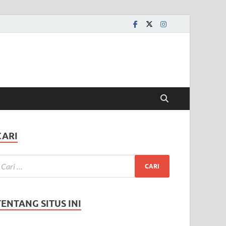
CARI
TENTANG SITUS INI