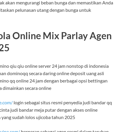
ijak akan mengurangi beban bunga dan memastikan Anda
oritaskan pelunasan utang dengan bunga untuk
la Online Mix Parlay Agen
25
mino qiu qiu online server 24 jam nonstop di indonesia
han dominoqq secara daring online deposit uang asli
mino qq online 24 jam dengan berbagai opsi bettingan
a dimainkan secara online
ne.com/
login sebagai situs resmi penyedia judi bandar qq
ecinta judi bandar meja putar dengan akses online
 yang sudah lolos ujicoba tahun 2025
evine.com/
berperan sebagai agen resmi dalam taruhan