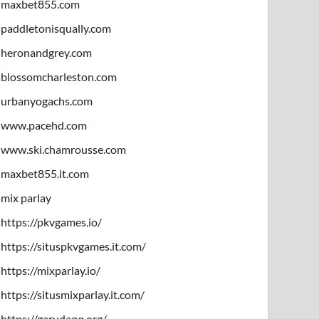
maxbet855.com
paddletonisqually.com
heronandgrey.com
blossomcharleston.com
urbanyogachs.com
www.pacehd.com
www.ski.chamrousse.com
maxbet855.it.com
mix parlay
https://pkvgames.io/
https://situspkvgames.it.com/
https://mixparlay.io/
https://situsmixparlay.it.com/
https://garudaqq.org/