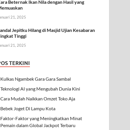
ara Beternak Ikan Nila dengan Hasil yang
Memuaskan
anuari 21, 2025
andal Jepitku Hilang di Masjid Ujian Kesabaran
ingkat Tinggi
anuari 21, 2025
POS TERKINI
Kulkas Ngambek Gara Gara Sambal
Teknologi AI yang Mengubah Dunia Kini
Cara Mudah Naikkan Omzet Toko Aja
Bebek Joget Di Lampu Kota
Faktor-Faktor yang Meningkatkan Minat
Pemain dalam Global Jackpot Terbaru