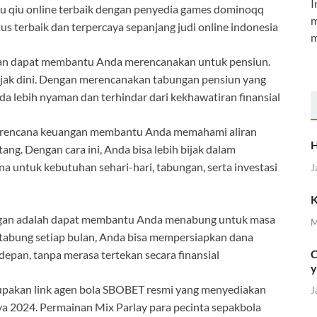
I
iu qiu online terbaik dengan penyedia games dominoqq
m
tus terbaik dan terpercaya sepanjang judi online indonesia
m
n dapat membantu Anda merencanakan untuk pensiun.
jak dini. Dengan merencanakan tabungan pensiun yang
 lebih nyaman dan terhindar dari kekhawatiran finansial
rencana keuangan membantu Anda memahami aliran
H
ng. Dengan cara ini, Anda bisa lebih bijak dalam
untuk kebutuhan sehari-hari, tabungan, serta investasi
J
K
gan adalah dapat membantu Anda menabung untuk masa
M
tabung setiap bulan, Anda bisa mempersiapkan dana
C
epan, tanpa merasa tertekan secara finansial
y
pakan link agen bola SBOBET resmi yang menyediakan
J
ya 2024. Permainan Mix Parlay para pecinta sepakbola