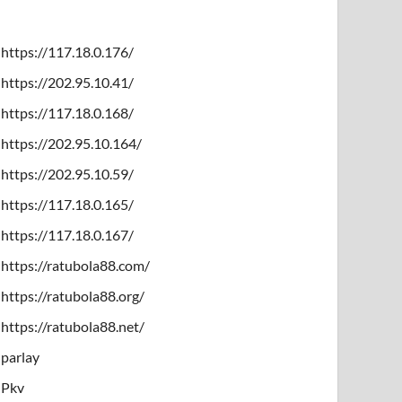
https://117.18.0.176/
https://202.95.10.41/
https://117.18.0.168/
https://202.95.10.164/
https://202.95.10.59/
https://117.18.0.165/
https://117.18.0.167/
https://ratubola88.com/
https://ratubola88.org/
https://ratubola88.net/
parlay
Pkv