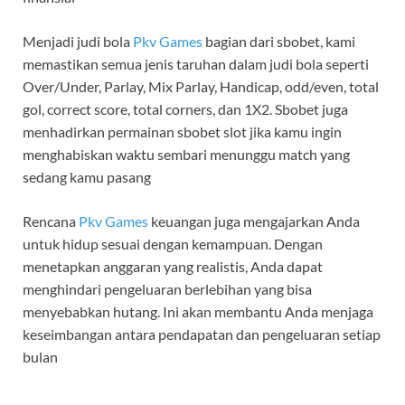
Menjadi judi bola
Pkv Games
bagian dari sbobet, kami
memastikan semua jenis taruhan dalam judi bola seperti
Over/Under, Parlay, Mix Parlay, Handicap, odd/even, total
gol, correct score, total corners, dan 1X2. Sbobet juga
menhadirkan permainan sbobet slot jika kamu ingin
menghabiskan waktu sembari menunggu match yang
sedang kamu pasang
Rencana
Pkv Games
keuangan juga mengajarkan Anda
untuk hidup sesuai dengan kemampuan. Dengan
menetapkan anggaran yang realistis, Anda dapat
menghindari pengeluaran berlebihan yang bisa
menyebabkan hutang. Ini akan membantu Anda menjaga
keseimbangan antara pendapatan dan pengeluaran setiap
bulan