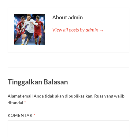
About admin
View all posts by admin →
Tinggalkan Balasan
Alamat email Anda tidak akan dipublikasikan.
Ruas yang wajib
ditandai
*
KOMENTAR
*