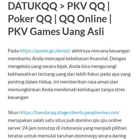
DATUKQQ > PKV QQ |
Poker QQ | QQ Online |
PKV Games Uang Asli
Pada
https://assets.gc.dental/
akhirnya rencana keuangan
membantu Anda mencapai kebebasan finansial. Dengan
mengelola uang secara bijak, Anda bisa mengurangi
kekhawatiran tentang uang dan lebih fokus pada apa yang
penting dalam hidup. Ini memberikan rasa aman dan
memungkinkan Anda menikmati kehidupan tanpa stres
keuangan
Situs
https://bandarqq.stage.clients.peoplevine.com/
merupakan salah satu situs judi domino qiu qiu online
server 24 jam nonstop di indonesia yang menjadi pilihan
teratas untuk memulai taruhan dominoqq secara daring