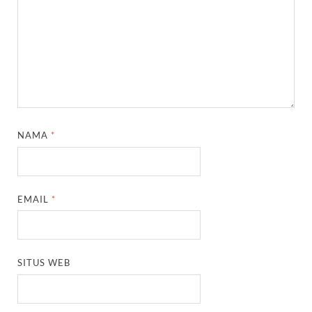
NAMA
*
EMAIL
*
SITUS WEB