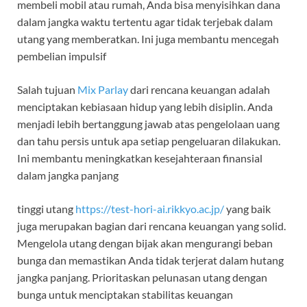
membeli mobil atau rumah, Anda bisa menyisihkan dana
dalam jangka waktu tertentu agar tidak terjebak dalam
utang yang memberatkan. Ini juga membantu mencegah
pembelian impulsif
Salah tujuan
Mix Parlay
dari rencana keuangan adalah
menciptakan kebiasaan hidup yang lebih disiplin. Anda
menjadi lebih bertanggung jawab atas pengelolaan uang
dan tahu persis untuk apa setiap pengeluaran dilakukan.
Ini membantu meningkatkan kesejahteraan finansial
dalam jangka panjang
tinggi utang
https://test-hori-ai.rikkyo.ac.jp/
yang baik
juga merupakan bagian dari rencana keuangan yang solid.
Mengelola utang dengan bijak akan mengurangi beban
bunga dan memastikan Anda tidak terjerat dalam hutang
jangka panjang. Prioritaskan pelunasan utang dengan
bunga untuk menciptakan stabilitas keuangan