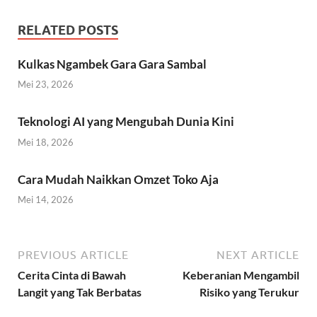
RELATED POSTS
Kulkas Ngambek Gara Gara Sambal
Mei 23, 2026
Teknologi AI yang Mengubah Dunia Kini
Mei 18, 2026
Cara Mudah Naikkan Omzet Toko Aja
Mei 14, 2026
PREVIOUS ARTICLE
NEXT ARTICLE
Cerita Cinta di Bawah
Keberanian Mengambil
Langit yang Tak Berbatas
Risiko yang Terukur