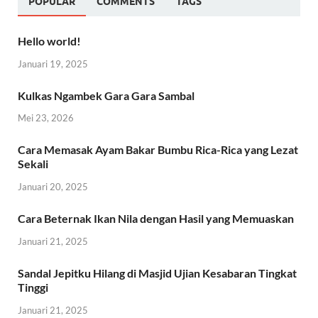
POPULAR
COMMENTS
TAGS
Hello world!
Januari 19, 2025
Kulkas Ngambek Gara Gara Sambal
Mei 23, 2026
Cara Memasak Ayam Bakar Bumbu Rica-Rica yang Lezat
Sekali
Januari 20, 2025
Cara Beternak Ikan Nila dengan Hasil yang Memuaskan
Januari 21, 2025
Sandal Jepitku Hilang di Masjid Ujian Kesabaran Tingkat
Tinggi
Januari 21, 2025