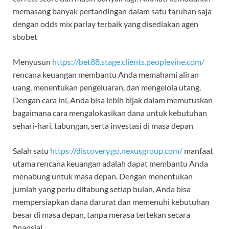
memasang banyak pertandingan dalam satu taruhan saja
dengan odds mix parlay terbaik yang disediakan agen
sbobet
Menyusun
https://bet88.stage.clients.peoplevine.com/
rencana keuangan membantu Anda memahami aliran
uang, menentukan pengeluaran, dan mengelola utang.
Dengan cara ini, Anda bisa lebih bijak dalam memutuskan
bagaimana cara mengalokasikan dana untuk kebutuhan
sehari-hari, tabungan, serta investasi di masa depan
Salah satu
https://discovery.go.nexusgroup.com/
manfaat
utama rencana keuangan adalah dapat membantu Anda
menabung untuk masa depan. Dengan menentukan
jumlah yang perlu ditabung setiap bulan, Anda bisa
mempersiapkan dana darurat dan memenuhi kebutuhan
besar di masa depan, tanpa merasa tertekan secara
finansial