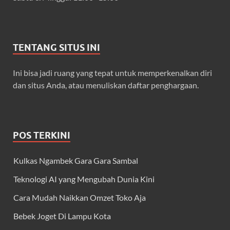
TENTANG SITUS INI
Ini bisa jadi ruang yang tepat untuk memperkenalkan diri
dan situs Anda, atau menuliskan daftar penghargaan.
POS TERKINI
Kulkas Ngambek Gara Gara Sambal
Teknologi AI yang Mengubah Dunia Kini
Cara Mudah Naikkan Omzet Toko Aja
Bebek Joget Di Lampu Kota