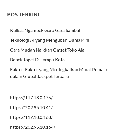
POS TERKINI
Kulkas Ngambek Gara Gara Sambal
Teknologi AI yang Mengubah Dunia Kini
Cara Mudah Naikkan Omzet Toko Aja
Bebek Joget Di Lampu Kota
Faktor-Faktor yang Meningkatkan Minat Pemain
dalam Global Jackpot Terbaru
https://117.18.0.176/
https://202.95.10.41/
https://117.18.0.168/
https://202.95.10.164/