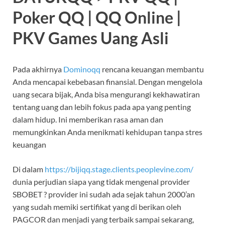
Poker QQ | QQ Online |
PKV Games Uang Asli
Pada akhirnya
Dominoqq
rencana keuangan membantu
Anda mencapai kebebasan finansial. Dengan mengelola
uang secara bijak, Anda bisa mengurangi kekhawatiran
tentang uang dan lebih fokus pada apa yang penting
dalam hidup. Ini memberikan rasa aman dan
memungkinkan Anda menikmati kehidupan tanpa stres
keuangan
Di dalam
https://bijiqq.stage.clients.peoplevine.com/
dunia perjudian siapa yang tidak mengenal provider
SBOBET ? provider ini sudah ada sejak tahun 2000’an
yang sudah memiki sertifikat yang di berikan oleh
PAGCOR dan menjadi yang terbaik sampai sekarang,