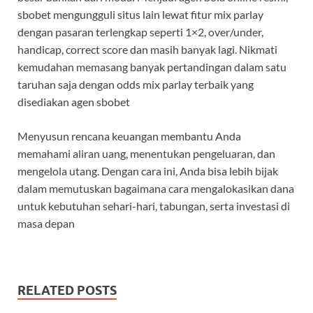
sbobet mengungguli situs lain lewat fitur mix parlay
dengan pasaran terlengkap seperti 1×2, over/under,
handicap, correct score dan masih banyak lagi. Nikmati
kemudahan memasang banyak pertandingan dalam satu
taruhan saja dengan odds mix parlay terbaik yang
disediakan agen sbobet
Menyusun rencana keuangan membantu Anda
memahami aliran uang, menentukan pengeluaran, dan
mengelola utang. Dengan cara ini, Anda bisa lebih bijak
dalam memutuskan bagaimana cara mengalokasikan dana
untuk kebutuhan sehari-hari, tabungan, serta investasi di
masa depan
RELATED POSTS