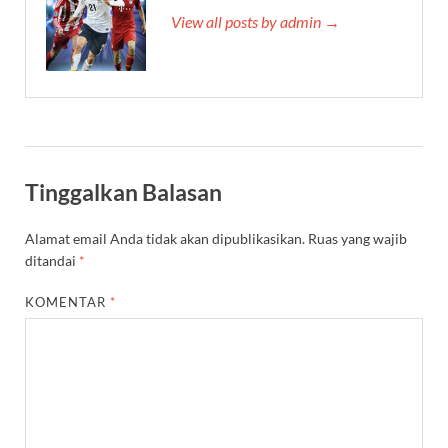
View all posts by admin →
Tinggalkan Balasan
Alamat email Anda tidak akan dipublikasikan.
Ruas yang wajib
ditandai
*
KOMENTAR
*