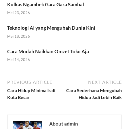
Kulkas Ngambek Gara Gara Sambal
Mei 23, 2026
Teknologi AI yang Mengubah Dunia Kini
Mei 18, 2026
Cara Mudah Naikkan Omzet Toko Aja
Mei 14, 2026
PREVIOUS ARTICLE
NEXT ARTICLE
Cara Hidup Minimalis di
Cara Sederhana Mengubah
Kota Besar
Hidup Jadi Lebih Baik
About admin