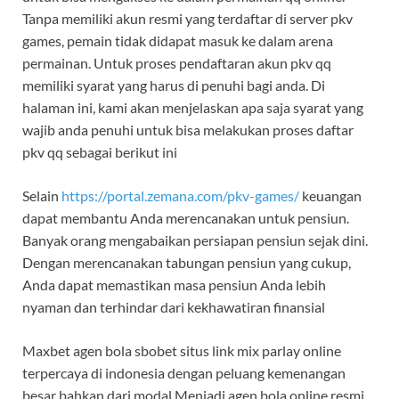
Tanpa memiliki akun resmi yang terdaftar di server pkv
games, pemain tidak didapat masuk ke dalam arena
permainan. Untuk proses pendaftaran akun pkv qq
memiliki syarat yang harus di penuhi bagi anda. Di
halaman ini, kami akan menjelaskan apa saja syarat yang
wajib anda penuhi untuk bisa melakukan proses daftar
pkv qq sebagai berikut ini
Selain
https://portal.zemana.com/pkv-games/
keuangan
dapat membantu Anda merencanakan untuk pensiun.
Banyak orang mengabaikan persiapan pensiun sejak dini.
Dengan merencanakan tabungan pensiun yang cukup,
Anda dapat memastikan masa pensiun Anda lebih
nyaman dan terhindar dari kekhawatiran finansial
Maxbet agen bola sbobet situs link mix parlay online
terpercaya di indonesia dengan peluang kemenangan
besar bahkan dari modal Menjadi agen bola online resmi,