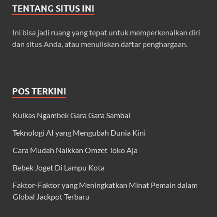
TENTANG SITUS INI
Ini bisa jadi ruang yang tepat untuk memperkenalkan diri
dan situs Anda, atau menuliskan daftar penghargaan.
POS TERKINI
Kulkas Ngambek Gara Gara Sambal
Teknologi AI yang Mengubah Dunia Kini
Cara Mudah Naikkan Omzet Toko Aja
Bebek Joget Di Lampu Kota
Faktor-Faktor yang Meningkatkan Minat Pemain dalam
Global Jackpot Terbaru