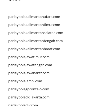
parlaybolakalimantanutara.com
parlaybolakalimantantimur.com
parlaybolakalimantanselatan.com
parlaybolakalimantantengah.com
parlaybolakalimantanbarat.com
parlaybolajawatimur.com
parlaybolajawatengah.com
parlaybolajawabarat.com
parlaybolajambi.com
parlaybolagorontalo.com
parlayboladkijakarta.com
parlayboladiy.com