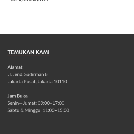
TEMUKAN KAMI
Alamat
Jl. Jend. Sudirman 8
Jakarta Pusat, Jakarta 10110
Jam Buka
Senin—Jumat: 09:00–17:00
Sabtu & Minggu: 11:00–15:00