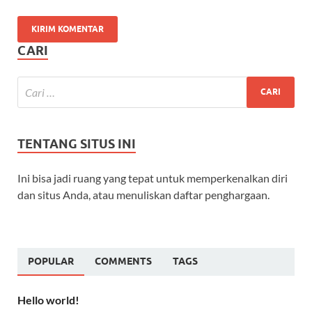
CARI
TENTANG SITUS INI
Ini bisa jadi ruang yang tepat untuk memperkenalkan diri
dan situs Anda, atau menuliskan daftar penghargaan.
POPULAR
COMMENTS
TAGS
Hello world!