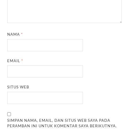
NAMA
*
EMAIL
*
SITUS WEB
SIMPAN NAMA, EMAIL, DAN SITUS WEB SAYA PADA
PERAMBAN INI UNTUK KOMENTAR SAYA BERIKUTNYA.