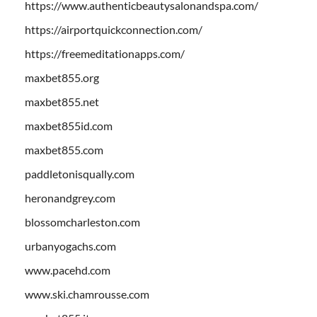
https://www.authenticbeautysalonandspa.com/
https://airportquickconnection.com/
https://freemeditationapps.com/
maxbet855.org
maxbet855.net
maxbet855id.com
maxbet855.com
paddletonisqually.com
heronandgrey.com
blossomcharleston.com
urbanyogachs.com
www.pacehd.com
www.ski.chamrousse.com