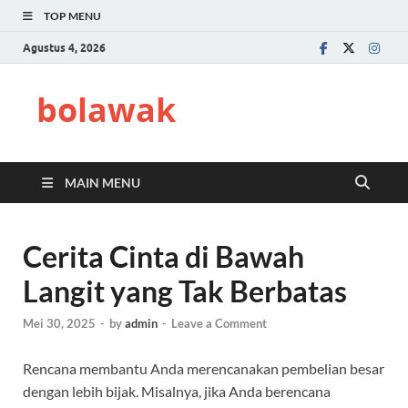
TOP MENU
Agustus 4, 2026
bolawak
MAIN MENU
Cerita Cinta di Bawah
Langit yang Tak Berbatas
Mei 30, 2025
-
by
admin
-
Leave a Comment
Rencana membantu Anda merencanakan pembelian besar
dengan lebih bijak. Misalnya, jika Anda berencana