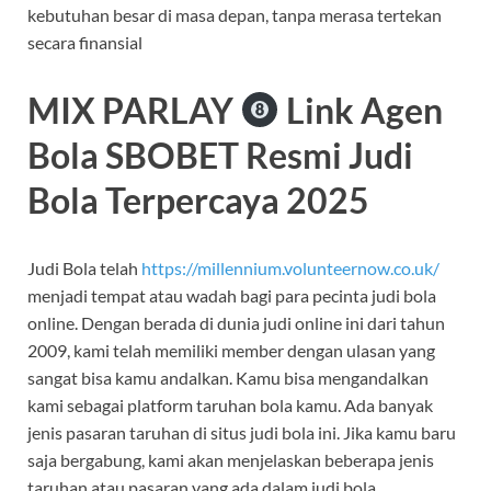
kebutuhan besar di masa depan, tanpa merasa tertekan
secara finansial
MIX PARLAY
Link Agen
Bola SBOBET Resmi Judi
Bola Terpercaya 2025
Judi Bola telah
https://millennium.volunteernow.co.uk/
menjadi tempat atau wadah bagi para pecinta judi bola
online. Dengan berada di dunia judi online ini dari tahun
2009, kami telah memiliki member dengan ulasan yang
sangat bisa kamu andalkan. Kamu bisa mengandalkan
kami sebagai platform taruhan bola kamu. Ada banyak
jenis pasaran taruhan di situs judi bola ini. Jika kamu baru
saja bergabung, kami akan menjelaskan beberapa jenis
taruhan atau pasaran yang ada dalam judi bola